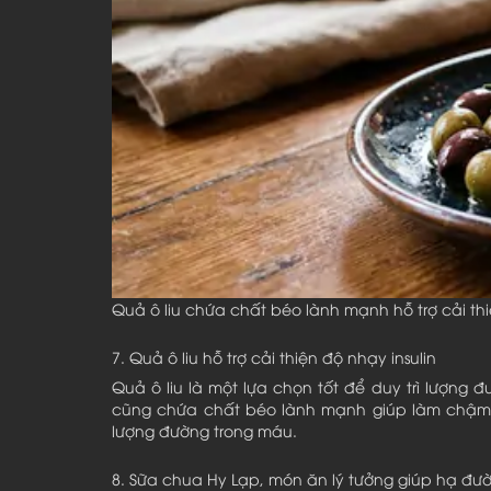
Quả ô liu chứa chất béo lành mạnh hỗ trợ cải thi
7. Quả ô liu hỗ trợ cải thiện độ nhạy insulin
Quả ô liu là một lựa chọn tốt để duy trì lượng
cũng chứa chất béo lành mạnh giúp làm chậm quá
lượng đường trong máu.
8. Sữa chua Hy Lạp, món ăn lý tưởng giúp hạ đư