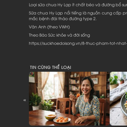
Loại sữa chua Hy Lạp ít chất béo và đường bổ s
Sữa chua Hy Lạp nổi tiếng là nguồn cung cấp p
mắc bệnh đái tháo đường type 2.
Vân Anh (theo VWH)
Theo Báo Sức khỏe và đời sống
https://suckhoedoisong.vn/8-thuc-pham-tot-nha
TIN CÙNG THỂ LOẠI