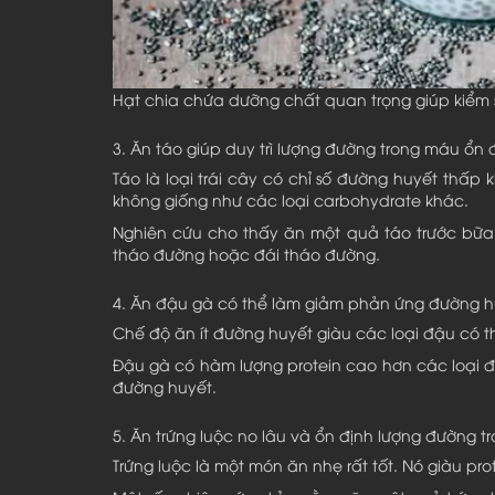
Hạt chia chứa dưỡng chất quan trọng giúp kiểm 
3. Ăn táo giúp duy trì lượng đường trong máu ổn 
Táo là loại trái cây có chỉ số đường huyết thấp
không giống như các loại carbohydrate khác.
Nghiên cứu cho thấy ăn một quả táo trước bữa 
tháo đường hoặc đái tháo đường.
4. Ăn đậu gà có thể làm giảm phản ứng đường h
Chế độ ăn ít đường huyết giàu các loại đậu có 
Đậu gà có hàm lượng protein cao hơn các loại 
đường huyết.
5. Ăn trứng luộc no lâu và ổn định lượng đường 
Trứng luộc là một món ăn nhẹ rất tốt. Nó giàu pr