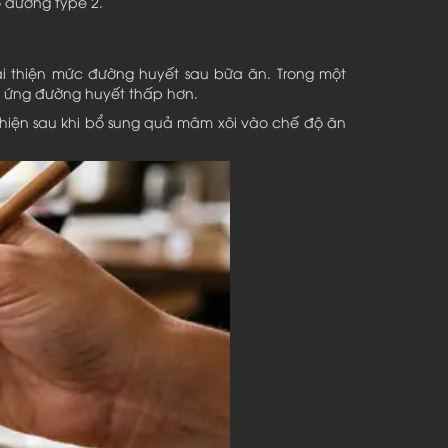
o đường type 2.
i thiện mức đường huyết sau bữa ăn. Trong một
n ứng đường huyết thấp hơn.
hiện sau khi bổ sung quả mâm xôi vào chế độ ăn