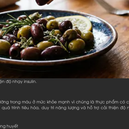
ện độ nhạy insulin.
 đường trong máu ở mức khỏe mạnh vì chúng là thực phẩm có ch
 trình tiêu hóa, duy trì năng lượng và hỗ trợ cải thiện độ n
ờng huyết