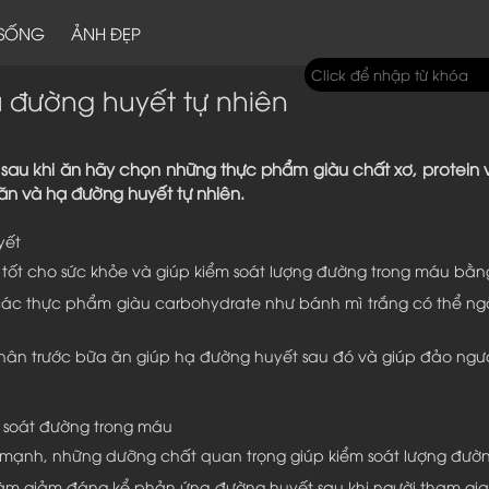
 SỐNG
ẢNH ĐẸP
ạ đường huyết tự nhiên
 sau khi ăn hãy chọn những thực phẩm giàu chất xơ, protein 
ăn và hạ đường huyết tự nhiên.
yết
t cho sức khỏe và giúp kiểm soát lượng đường trong máu bằng
 các thực phẩm giàu carbohydrate như bánh mì trắng có thể ng
hân trước bữa ăn giúp hạ đường huyết sau đó và giúp đảo ngư
m soát đường trong máu
h mạnh, những dưỡng chất quan trọng giúp kiểm soát lượng đườ
a làm giảm đáng kể phản ứng đường huyết sau khi người tham g