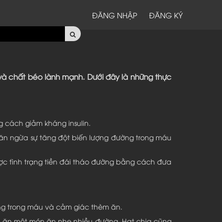
ĐĂNG NHẬP
ĐĂNG KÝ
và chất béo lành mạnh. Dưới đây là những thực
 cách giảm kháng insulin.
ăn ngừa sự tăng đột biến lượng đường trong máu
ợc tình trạng tiền đái tháo đường bằng cách đưa
ng trong máu và cảm giác thèm ăn.
ia ăn một món ăn nhẹ nhiều đường. Hạt chia cũng