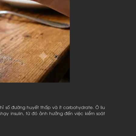
ỉ số đường huyết thấp và ít carbohydrate. Ô liu
hạy insulin, từ đó ảnh hưởng đến việc kiểm soát