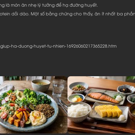
ung là món ăn nhẹ lý tưởng để hạ đường huyết.
rotein dồi dào. Một số bằng chứng cho thấy, ăn ít nhất ba ph
t-giup-ha-duong-huyet-tu-nhien-16926060217365228.htm