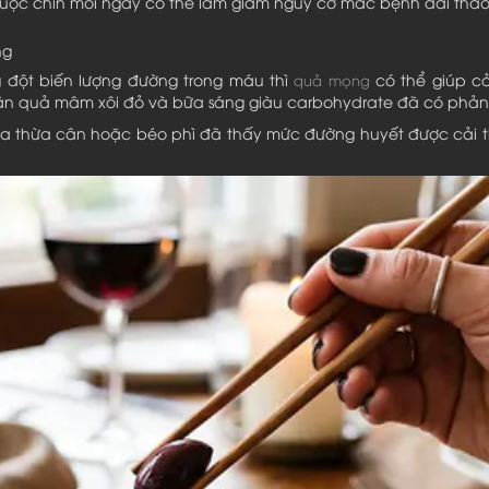
 luộc chín mỗi ngày có thể làm giảm nguy cơ mắc bệnh đái thá
ng
ng đột biến lượng đường trong máu thì
có thể giúp cả
quả mọng
g ăn quả mâm xôi đỏ và bữa sáng giàu carbohydrate đã có phả
ia thừa cân hoặc béo phì đã thấy mức đường huyết được cải t