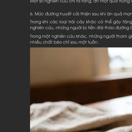
Một số nghiên cứu chỉ ra rằng, ăn một quả trứng
6. Mức đường huyết cải thiện sau khi ăn quả mọ
Trong khi các loại trái cây khác có thể gây tă
nghiên cứu, những người bị tiền đái tháo đườn
Trong một nghiên cứu khác, những người tham g
nhiều chất béo chỉ sau một tuần.