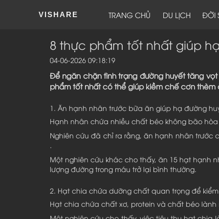
TRANG CHỦ
DU LỊCH
ĐỜI
VISHARE
8 thực phẩm tốt nhất giúp h
04-06-2026 09:18:19
Để ngăn chặn tình trạng đường huyết tăng vọt
phẩm tốt nhất có thể giúp kiềm chế cơn thèm 
1. Ăn hạnh nhân trước bữa ăn giúp hạ đường hu
Hạnh nhân chứa nhiều chất béo không bão hòa tố
Nghiên cứu đã chỉ ra rằng, ăn hạnh nhân trước
.
Một nghiên cứu khác cho thấy, ăn 15 hạt hạnh n
lượng đường trong máu trở lại bình thường.
2. Hạt chia chứa dưỡng chất quan trọng để kiể
Hạt chia chứa chất xơ, protein và chất béo làn
Một nghiên cứu cho thấy, việc tiêu thụ hạt chi