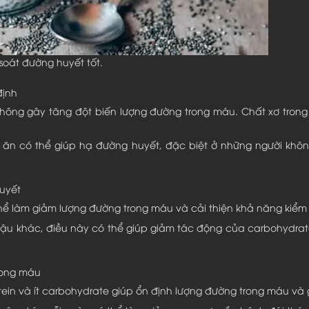
soát đường huyết tốt.
định
 không gây tăng đột biến lượng đường trong máu. Chất xơ trong
ăn có thể giúp hạ đường huyết, đặc biệt ở những người khôn
uyết
thể làm giảm lượng đường trong máu và cải thiện khả năng kiểm
đậu khác, điều này có thể giúp giảm tác động của carbohydra
trong máu
otein và ít carbohydrate giúp ổn định lượng đường trong máu và