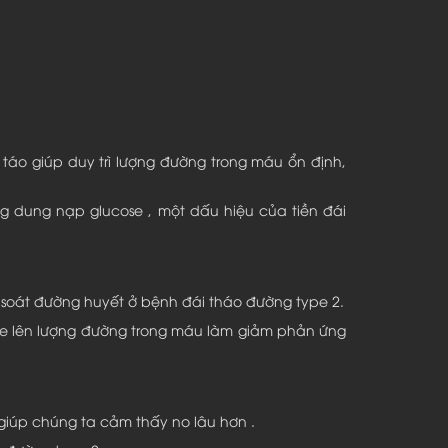
 táo giúp duy trì lượng đường trong máu ổn định,
g dung nạp glucose , một dấu hiệu của tiền đái
 soát đường huyết ở bệnh đái tháo đường type 2.
te lên lượng đường trong máu làm giảm phản ứng
 giúp chúng ta cảm thấy no lâu hơn .