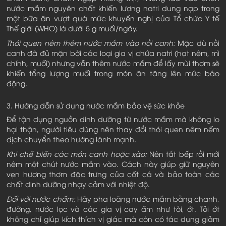
nước mắm nguyên chất khiến lượng natri dung nạp trong
một bữa ăn vượt quá mức khuyến nghị của Tổ chức Y tế
Thế giới (WHO) là dưới 5 g muối/ngày.
Thói quen nêm thêm nước mắm vào nồi canh:
Mặc dù nồi
canh đã đủ mặn bởi các loại gia vị chứa natri (hạt nêm, mì
chính, muối) nhưng vẫn thêm nước mắm để lấy mùi thơm sẽ
khiến tổng lượng muối trong món ăn tăng lên mức báo
động.
3. Hướng dẫn sử dụng nước mắm bảo vệ sức khỏe
Để tận dụng nguồn dinh dưỡng từ nước mắm mà không lo
hại thận, người tiêu dùng nên thay đổi thói quen nêm nếm
dịch chuyển theo hướng lành mạnh.
Khi chế biến các món canh hoặc xào:
Nên tắt bếp rồi mới
nêm một chút nước mắm vào. Cách này giúp giữ nguyên
vẹn hương thơm đặc trưng của cốt cá và bảo toàn các
chất dinh dưỡng nhạy cảm với nhiệt độ.
Đối với nước chấm:
Hãy pha loãng nước mắm bằng chanh,
đường, nước lọc và các gia vị cay ấm như tỏi, ớt. Tỏi ớt
không chỉ giúp kích thích vị giác mà còn có tác dụng giảm