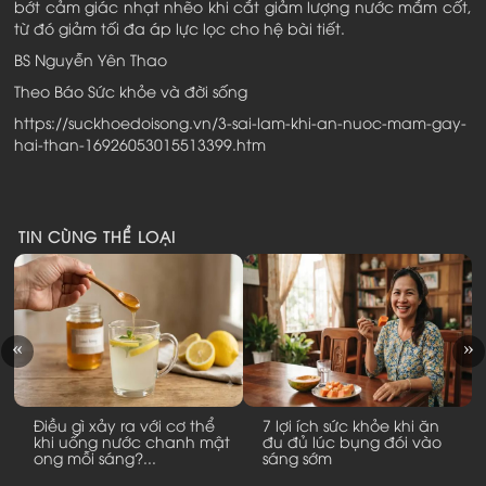
bớt cảm giác nhạt nhẽo khi cắt giảm lượng nước mắm cốt,
từ đó giảm tối đa áp lực lọc cho hệ bài tiết.
BS Nguyễn Yên Thao
Theo Báo Sức khỏe và đời sống
https://suckhoedoisong.vn/3-sai-lam-khi-an-nuoc-mam-gay-
hai-than-16926053015513399.htm
TIN CÙNG THỂ LOẠI
Điều gì xảy ra với cơ thể
7 lợi ích sức khỏe khi ăn
khi uống nước chanh mật
đu đủ lúc bụng đói vào
ong mỗi sáng?...
sáng sớm