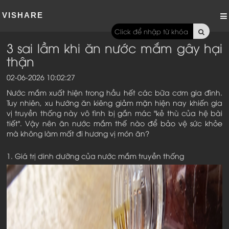
VISHARE
3 sai lầm khi ăn nước mắm gây hại
thận
02-06-2026 10:02:27
Nước mắm xuất hiện trong hầu hết các bữa cơm gia đình.
Tuy nhiên, xu hướng ăn kiêng giảm mặn hiện nay khiến gia
vị truyền thống này vô tình bị gắn mác "kẻ thù của hệ bài
tiết". Vậy nên ăn nước mắm thế nào để bảo vệ sức khỏe
mà không làm mất đi hương vị món ăn?
1. Giá trị dinh dưỡng của nước mắm truyền thống