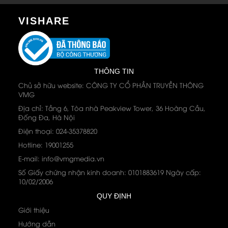
VISHARE
THÔNG TIN
Chủ sở hữu website: CÔNG TY CỔ PHẦN TRUYỀN THÔNG
VMG
Địa chỉ: Tầng 6, Tòa nhà Peakview Tower, 36 Hoàng Cầu,
Đống Đa, Hà Nội
Điện thoại: 024-35378820
Hotline: 19001255
E-mail: info@vmgmedia.vn
Số Giấy chứng nhận kinh doanh: 0101883619 Ngày cấp:
10/02/2006
QUY ĐỊNH
Giới thiệu
Hướng dẫn