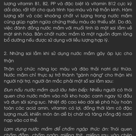
lượng vitamin B1, B2, PP và đặc biệt là vitamin B12 cực kỳ
dồi dào, rất tốt cho quá trình tạo máu và hệ thần kinh. Hàm
lượng sắt và các khoáng chất vi lượng trong nước mắm
cũng giúp ngăn ngừa chứng thiếu máu do thiếu sắt. Do đó,
việc đánh đồng nước mắm với muối tinh là một sai lầm về
mặt sinh hóa. Bản chất nước mắm là một nguồn đạm lỏng
bổ dưỡng nếu được sử dụng với liều lượng hợp lý.
2. Những sai lầm khi sử dụng nước mắm gây áp lực cho
thận
Thận có chức năng lọc máu và đào thải natri dư thừa.
Nước mắm chỉ thực sự trở thành "gánh nặng" cho thận khi
người nội trợ, người ăn mắc phải một số sai lầm sau:
Đun nấu nước mắm quá lâu trên bếp:
Nhiều người có thói
quen cho nước mắm vào nồi kho hoặc canh ngay từ đầu
và đun sôi sùng sục. Nhiệt độ cao kéo dài sẽ phá hủy hoàn
toàn các acid amin, vitamin có lợi, đồng thời làm cô đặc
lượng muối, khiến món ăn dễ bị chát và tăng nồng độ natri
nạp vào cơ thể.
Lạm dụng nước mắm để chấm ngập thức ăn:
Thói quen
chấm đẫm, chấm ngập miếng thịt, miếng rau vào chén