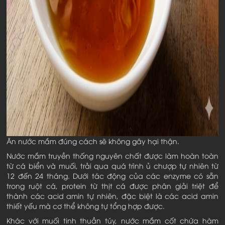
Ăn nước mắm đúng cách sẽ không gây hại thận.
Nước mắm truyền thống nguyên chất được làm hoàn toàn
từ cá biển và muối, trải qua quá trình ủ chượp tự nhiên từ
12 đến 24 tháng. Dưới tác động của các enzyme có sẵn
trong ruột cá, protein từ thịt cá được phân giải triệt để
thành các acid amin tự nhiên, đặc biệt là các acid amin
thiết yếu mà cơ thể không tự tổng hợp được.
Khác với muối tinh thuần túy, nước mắm cốt chứa hàm