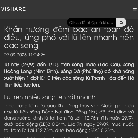
VISHARE
Khẩn trương đảm bảo an toàn đê
điều, ứng phó với lũ lên nhanh trên
các sông
29-09-2025 11:24:26
Từ nay (29/9) đến 1/10, trên sông Thao (Lào Cai), sông
Hoàng Long (Ninh Bình), sông Đà (Phú Thọ) có khả năng
xuất hiện 1 đợt lũ; lũ trên các sông từ Thanh Hóa đến Hà
Tĩnh tiếp tục lên.
Lũ trên nhiều sông lên rất nhanh
Theo Trung tâm Dự báo Khí tượng Thủy văn Quốc gia, hiện
nay lũ trên sông Đồng Nai (tỉnh Đồng Nai) đã đạt đỉnh và
đang xuống, đỉnh lũ tại trạm Tà Lài 112,76m (1h ngày 29/9),
dưới báo động (BĐ)3 0,24m. Lúc 7h ngày 29/09, mực nước
tại trạm Tà Lài 112,75m, dưới báo động (BĐ)3 0,25m.