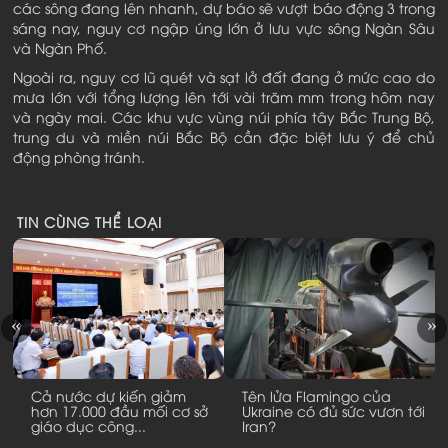
các sông đang lên nhanh, dự báo sẽ vượt báo động 3 trong
sáng nay, nguy cơ ngập úng lớn ở lưu vực sông Ngàn Sâu
và Ngàn Phố.
Ngoài ra, nguy cơ lũ quét và sạt lở đất đang ở mức cao do
mưa lớn với tổng lượng lên tới vài trăm mm trong hôm nay
và ngày mai. Các khu vực vùng núi phía tây Bắc Trung Bộ,
trung du và miền núi Bắc Bộ cần đặc biệt lưu ý để chủ
động phòng tránh.
TIN CÙNG THỂ LOẠI
i
Cả nước dự kiến giảm
Tên lửa Flamingo của
hơn 17.000 đầu mối cơ sở
Ukraine có đủ sức vươn tới
giáo dục công...
Iran?