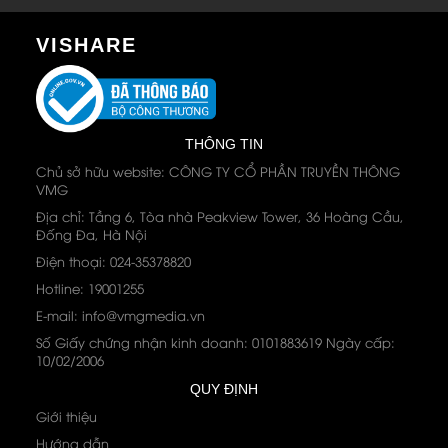
VISHARE
THÔNG TIN
Chủ sở hữu website: CÔNG TY CỔ PHẦN TRUYỀN THÔNG
VMG
Địa chỉ: Tầng 6, Tòa nhà Peakview Tower, 36 Hoàng Cầu,
Đống Đa, Hà Nội
Điện thoại: 024-35378820
Hotline: 19001255
E-mail: info@vmgmedia.vn
Số Giấy chứng nhận kinh doanh: 0101883619 Ngày cấp:
10/02/2006
QUY ĐỊNH
Giới thiệu
Hướng dẫn