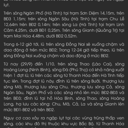
lụt.
Trên sông Ngàn Phố (Hà Tĩnh) tại trạm Sơn Diệm 14,15m, trên
BĐ3 1,15m; trên sông Ngàn Sâu (Hà Tĩnh) tại trạm Chu Lễ
12,64m trên BĐ2 0,14m; trên sông La (Hà Tĩnh) tại trạm Linh
Cảm 4,25m, dưới BĐ1 0,25m. Trên sông Gianh (Quảng Trị) tại
trạm Mai Hóa 4,48m, dưới BĐ2 0,52m.
Trong 6-12 giờ tới, lũ trên sông Đồng Nai sẽ xuống chậm và
dao động ở trên mức BĐ2; Trong 12-24 giờ tiếp theo, lũ trên
sông Đồng Nai xuống chậm và dao động ở mức BĐ2.
Từ nay (29/9) đến 1/10, trên sông Thao (Lào Cai), sông
Hoàng Long (Ninh Bình), sông Đà (Phú Thọ) có khả năng xuất
hiện 1 đợt lũ; lũ trên các sông từ Thanh Hóa đến Hà Tĩnh tiếp
tục lên. Trong đợt lũ này, đỉnh lũ trên sông Bưởi, thượng lưu
sông Mã, thượng lưu sông Chu, thượng lưu sông Cả, sông
Ngàn Sâu, Ngàn Phố và các sông nhỏ lên mức BĐ2-BĐ3 và
trên BĐ3; đỉnh lũ tại hồ Hòa Bình, sông Thao, sông Hoàng
Long, hạ lưu các sông: Chu, Mã, Cả, La và sông Gianh lên
mức BĐ1-BĐ2 và trên BĐ2.
Nguy cơ cao xảy ra ngập lụt tại các vùng trũng thấp ven
sông, các khu đô thị thuộc khu vực Bắc Bộ, từ Thanh Hóa