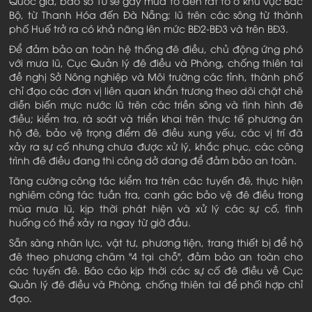
Quốc gia, bão số 10 sẽ gây mưa to đến rất to ở khu vực Bắc
Bộ, từ Thanh Hóa đến Đà Nẵng; lũ trên các sông từ thành
phố Huế trở ra có khả năng lên mức BĐ2-BĐ3 và trên BĐ3.
Để đảm bảo an toàn hệ thống đê điều, chủ động ứng phó
với mưa lũ, Cục Quản lý đê điều và Phòng, chống thiên tai
đề nghị Sở Nông nghiệp và Môi trường các tỉnh, thành phố
chỉ đạo các đơn vị liên quan khẩn trương theo dõi chặt chẽ
diễn biến mực nước lũ trên các triền sông và tình hình đê
điều; kiểm tra, rà soát và triển khai trên thực tế phương án
hộ đê, bảo vệ trọng điểm đê điều xung yếu, các vị trí đã
xảy ra sự cố nhưng chưa được xử lý, khắc phục, các công
trình đê điều đang thi công dở dang để đảm bảo an toàn.
Tăng cường công tác kiểm tra trên các tuyến đê, thực hiện
nghiêm công tác tuần tra, canh gác bảo vệ đê điều trong
mùa mưa lũ, kịp thời phát hiện và xử lý các sự cố, tình
huống có thể xảy ra ngay từ giờ đầu.
Sẵn sàng nhân lực, vật tư, phương tiện, trang thiết bị để hộ
đê theo phương châm "4 tại chỗ", đảm bảo an toàn cho
các tuyến đê. Báo cáo kịp thời các sự cố đê điều về Cục
Quản lý đê điều và Phòng, chống thiên tai để phối hợp chỉ
đạo.