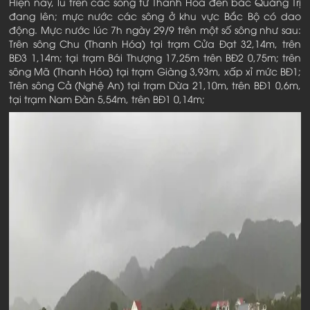
Hiện nay, lũ trên các sông từ Thanh Hóa đến bắc Quảng Trị
đang lên; mực nước các sông ở khu vực Bắc Bộ có dao
động. Mực nước lúc 7h ngày 29/9 trên một số sông như sau:
Trên sông Chu (Thanh Hóa) tại trạm Cửa Đạt 32,14m, trên
BĐ3 1,14m; tại trạm Bái Thượng 17,25m trên BĐ2 0,75m; trên
sông Mã (Thanh Hóa) tại trạm Giàng 3,93m, xấp xỉ mức BĐ1;
Trên sông Cả (Nghệ An) tại trạm Dừa 21,10m, trên BĐ1 0,6m,
tại trạm Nam Đàn 5,54m, trên BĐ1 0,14m;