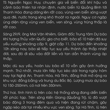
TS Nguyễn Ngọc Huy, chuyên gia về biến đổi khí hậu và
cảnh báo thiên tai nhận định, nước biển từ Quảng Bình tới
Thanh Hóa đang dâng lên rất cao, vùng ven biển sóng vượt
qua đê, nước trong sông khó thoát ra ngoài. Nguy cơ ngập
úng diện rộng vùng ven biển, ven sông, vùng trũng thấp là
rất cao.
Sáng 29/9, ông Mai Văn Khiêm, Giám đốc Trung tâm Dự báo
Khí tượng Thủy văn Quốc gia cho biết, bão số 10 hiện đã suy
yếu xuống khoảng cấp 9, giật cấp 11. Dự báo đến khoảng
10h sáng nay, bão sẽ tiếp tục suy yếu thành áp thấp nhiệt
đới, sau đó đi sâu vào đất liền và tan dần thành vùng áp
thấp.
Mặc dù suy yếu, hoàn lưu bão số 10 vẫn gây ảnh hưởng
mạnh. Thứ nhất, mưa lớn tiếp tục kéo dài trong ngày hôm
nay tại Nghệ An, Thanh Hóa, Hà Tĩnh, đồng thời mở rộng ra
khu vực đồng bằng và trung du Bắc Bộ. Lượng mưa dự báo
từ 150–250mm, có nơi trên 350mm.
Thứ hai, tình hình lũ trên các hệ thống sông đang diễn biến
rất phức tạp. Trên sông Kiến Giang (Quảng Trị), lũ đã vượt
báo động 3 trong đêm qua và hiện đang rút chậm, gây
ngập kéo dài tại nhiều khu vực ven sông. Tại Hà Tĩnh, lũ trên