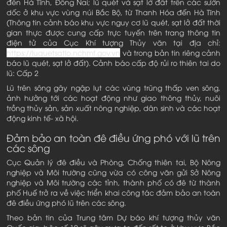
đến Hà Tĩnh, Đồng Nai; lũ quét và sạt lở đất trên các sườn
dốc ở khu vực vùng núi Bắc Bộ, từ Thanh Hóa đến Hà Tĩnh
(Thông tin cảnh báo khu vực nguy cơ lũ quét, sạt lở đất thời
gian thực được cung cấp trực tuyến trên trang thông tin
điện tử của Cục Khí tượng Thủy văn tại địa chỉ:
https://luquetsatlo.nchmf.gov.vn
và trong bản tin riêng cảnh
báo lũ quét, sạt lở đất). Cảnh báo cấp độ rủi ro thiên tai do
lũ: Cấp 2
Lũ trên sông gây ngập lụt các vùng trũng thấp ven sông,
ảnh hưởng tới các hoạt động như giao thông thủy, nuôi
trồng thủy sản, sản xuất nông nghiệp, dân sinh và các hoạt
động kinh tế- xã hội.
Đảm bảo an toàn đê điều ứng phó với lũ trên
các sông
Cục Quản lý đê điều và Phòng, Chống thiên tai, Bộ Nông
nghiệp và Môi trường cũng vừa có công văn gửi Sở Nông
nghiệp và Môi trường các tỉnh, thành phố có đê từ thành
phố Huế trở ra về việc triển khai công tác đảm bảo an toàn
đê điều ứng phó lũ trên các sông.
Theo bản tin của Trung tâm Dự báo khí tượng thủy văn