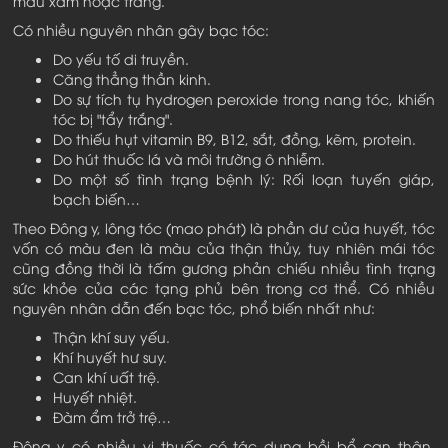
màu xám hoặc trắng.
Có nhiều nguyên nhân gây bạc tóc:
Do yếu tố di truyền.
Căng thẳng thần kinh.
Do sự tích tụ hydrogen peroxide trong nang tóc, khiến
tóc bị "tẩy trắng".
Do thiếu hụt vitamin B9, B12, sắt, đồng, kẽm, protein.
Do hút thuốc lá và môi trường ô nhiễm.
Do một số tình trạng bệnh lý: Rối loạn tuyến giáp,
bạch biến…
Theo Đông y, lông tóc (mao phát) là phần dư của huyết, tóc
vốn có màu đen là màu của thận thủy, tuy nhiên mái tóc
cũng đồng thời là tấm gương phản chiếu nhiều tình trạng
sức khỏe của các tạng phủ bên trong cơ thể. Có nhiều
nguyên nhân dẫn đến bạc tóc, phổ biến nhất như:
Thận khí suy yếu.
Khí huyết hư suy.
Can khí uất trệ.
Huyết nhiệt.
Đàm ẩm trở trệ…
Đông y có nhiều vị thuốc có tác dụng bồi bổ can thận,