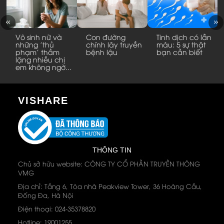
Vô sinh nữ và
Con đường
Tinh dịch có lẫn
những 'thủ
chính lây truyền
máu: 5 sự thật
phạm' thầm
bệnh lậu
bạn cần biết
lặng nhiều chị
em không ngờ...
VISHARE
THÔNG TIN
Chủ sở hữu website: CÔNG TY CỔ PHẦN TRUYỀN THÔNG
VMG
Địa chỉ: Tầng 6, Tòa nhà Peakview Tower, 36 Hoàng Cầu,
Đống Đa, Hà Nội
Điện thoại: 024-35378820
Hotline: 19001255