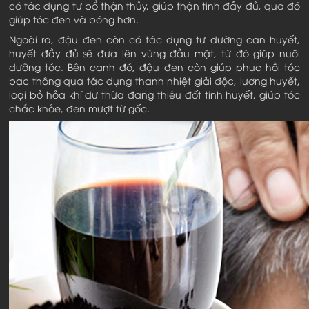
có tác dụng tư bổ thận thủy, giúp thận tinh đầy đủ, qua đó
giúp tóc đen và bóng hơn.
Ngoài ra, đậu đen còn có tác dụng tư dưỡng can huyết,
huyết đầy đủ sẽ đưa lên vùng đầu mặt, từ đó giúp nuôi
dưỡng tóc. Bên cạnh đó, đậu đen còn giúp phục hồi tóc
bạc thông qua tác dụng thanh nhiệt giải độc, lương huyết,
loại bỏ hỏa khí dư thừa đang thiêu đốt tinh huyết, giúp tóc
chắc khỏe, đen mượt từ gốc.