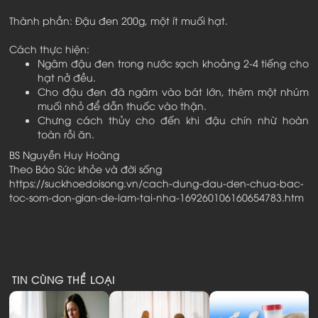
Thành phần: Đậu đen 200g, một ít muối hạt.
Cách thực hiện:
Ngâm đậu đen trong nước sạch khoảng 2-4 tiếng cho
hạt nở đều.
Cho đậu đen đã ngâm vào bát lớn, thêm một nhúm
muối nhỏ để dẫn thuốc vào thận.
Chưng cách thủy cho đến khi đậu chín nhừ hoàn
toàn rồi ăn.
BS Nguyễn Huy Hoàng
Theo Báo Sức khỏe và đời sống
https://suckhoedoisong.vn/cach-dung-dau-den-chua-bac-
toc-som-don-gian-de-lam-tai-nha-169260106160654783.htm
TIN CÙNG THỂ LOẠI