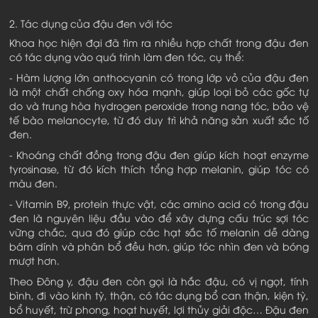
2. Tác dụng của đậu đen với tóc
Khoa học hiện đại đã tìm ra nhiều hợp chất trong đậu đen
có tác dụng vào quá trình làm đen tóc, cụ thể:
- Hàm lượng lớn anthocyanin có trong lớp vỏ của đậu đen
là một chất chống oxy hóa mạnh, giúp loại bỏ các gốc tự
do và trung hòa hydrogen peroxide trong nang tóc, bảo vệ
tế bào melanocyte, từ đó duy trì khả năng sản xuất sắc tố
đen.
- Khoáng chất đồng trong đậu đen giúp kích hoạt enzyme
tyrosinase, từ đó kích thích tổng hợp melanin, giúp tóc có
màu đen.
- Vitamin B9, protein thực vật, các amino acid có trong đậu
đen là nguyên liệu đầu vào để xây dựng cấu trúc sợi tóc
vững chắc, qua đó giúp các hạt sắc tố melanin dễ dàng
bám dính và phân bổ đều hơn, giúp tóc nhìn đen và bóng
mượt hơn.
Theo Đông y, đậu đen còn gọi là hắc đậu, có vị ngọt, tính
bình, đi vào kinh tỳ, thận, có tác dụng bổ can thận, kiện tỳ,
bổ huyết, trừ phong, hoạt huyết, lợi thủy giải độc… Đậu đen