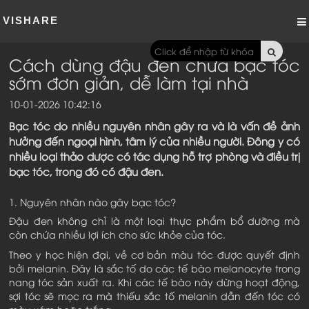
VISHARE
Cách dùng đậu đen chữa bạc tóc
sớm đơn giản, dễ làm tại nhà
10-01-2026 10:42:16
Bạc tóc do nhiều nguyên nhân gây ra và là vấn đề ảnh
hưởng đến ngoại hình, tâm lý của nhiều người. Đông y có
nhiều loại thảo dược có tác dụng hỗ trợ phòng và điều trị
bạc tóc, trong đó có đậu đen.
1. Nguyên nhân nào gây bạc tóc?
Đậu đen không chỉ là một loại thực phẩm bổ dưỡng mà
còn chứa nhiều lợi ích cho sức khỏe của tóc.
Theo y học hiện đại, về cơ bản màu tóc được quyết định
bởi melanin. Đây là sắc tố do các tế bào melanocyte trong
nang tóc sản xuất ra. Khi các tế bào này dừng hoạt động,
sợi tóc sẽ mọc ra mà thiếu sắc tố melanin dẫn đến tóc có