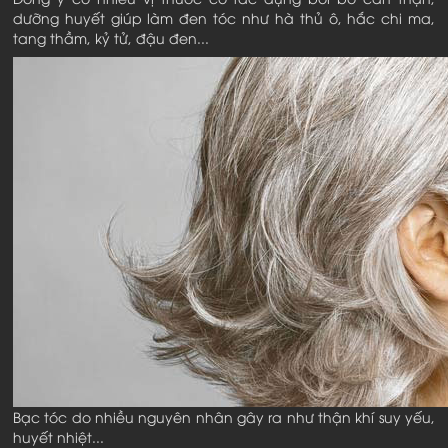
dưỡng huyết giúp làm đen tóc như hà thủ ô, hắc chi ma,
tang thầm, kỷ tử, đậu đen...
Bạc tóc do nhiều nguyên nhân gây ra như thận khí suy yếu,
huyết nhiệt...