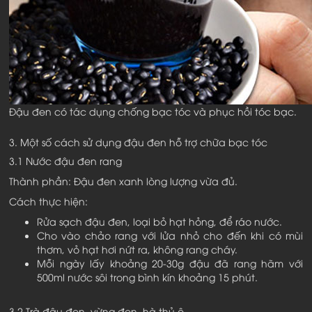
Đậu đen có tác dụng chống bạc tóc và phục hồi tóc bạc.
3. Một số cách sử dụng đậu đen hỗ trợ chữa bạc tóc
3.1 Nước đậu đen rang
Thành phần: Đậu đen xanh lòng lượng vừa đủ.
Cách thực hiện:
Rửa sạch đậu đen, loại bỏ hạt hỏng, để ráo nước.
Cho vào chảo rang với lửa nhỏ cho đến khi có mùi
thơm, vỏ hạt hơi nứt ra, không rang cháy.
Mỗi ngày lấy khoảng 20-30g đậu đã rang hãm với
500ml nước sôi trong bình kín khoảng 15 phút.
3.2 Trà đậu đen, vừng đen, hà thủ ô