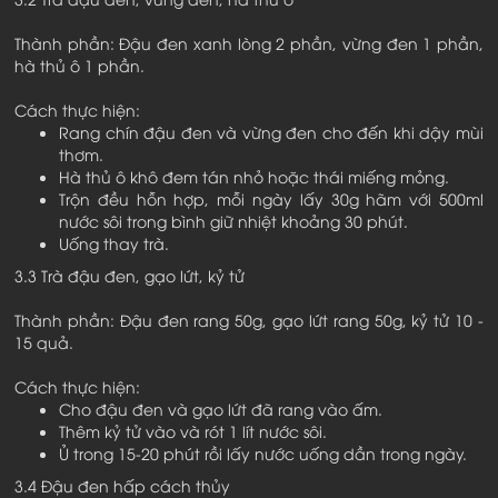
Thành phần: Đậu đen xanh lòng 2 phần, vừng đen 1 phần,
hà thủ ô 1 phần.
Cách thực hiện:
Rang chín đậu đen và vừng đen cho đến khi dậy mùi
thơm.
Hà thủ ô khô đem tán nhỏ hoặc thái miếng mỏng.
Trộn đều hỗn hợp, mỗi ngày lấy 30g hãm với 500ml
nước sôi trong bình giữ nhiệt khoảng 30 phút.
Uống thay trà.
3.3 Trà đậu đen, gạo lứt, kỷ tử
Thành phần: Đậu đen rang 50g, gạo lứt rang 50g, kỷ tử 10 -
15 quả.
Cách thực hiện:
Cho đậu đen và gạo lứt đã rang vào ấm.
Thêm kỷ tử vào và rót 1 lít nước sôi.
Ủ trong 15-20 phút rồi lấy nước uống dần trong ngày.
3.4 Đậu đen hấp cách thủy