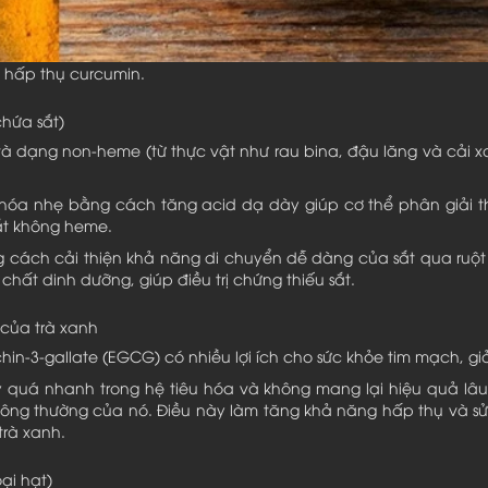
g hấp thụ curcumin.
chứa sắt)
và dạng non-heme (từ thực vật như rau bina, đậu lăng và cải x
u hóa nhẹ bằng cách tăng acid dạ dày giúp cơ thể phân giải t
ắt không heme.
cách cải thiện khả năng di chuyển dễ dàng của sắt qua ruột v
hất dinh dưỡng, giúp điều trị chứng thiếu sắt.
 của trà xanh
hin-3-gallate (EGCG) có nhiều lợi ích cho sức khỏe tim mạch, 
uá nhanh trong hệ tiêu hóa và không mang lại hiệu quả lâu d
ông thường của nó. Điều này làm tăng khả năng hấp thụ và sử
rà xanh.
ại hạt)