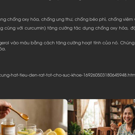
ụng chống oxy hóa, chống ung thư, chống béo phì, chống viêm
ờng cùng với curcumin) tăng cường tác dụng chống oxy hóa, đặ
ngerol vào máu bằng cách tăng cường hoạt tính của nó. Chún
óa.
ung-hat-tieu-den-rat-tot-cho-suc-khoe-169260503180645948.ht