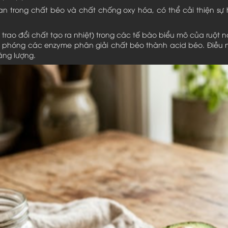
 tan trong chất béo và chất chống oxy hóa, có thể cải thiện 
nh trao đổi chất tạo ra nhiệt) trong các tế bào biểu mô của ruột
iải phóng các enzyme phân giải chất béo thành acid béo. Điều
ăng lượng.