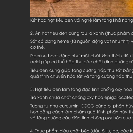
Kết hợp hạt tiêu đen với nghệ làm tăng khả năn
2. Ăn hạt tiêu đen cùng rau lá xanh (thực phẩm 
Sắt có dạng heme (từ nguồn động vật như thịt) 
cơ thể.
Piperine hoạt động như một chất kích thích tiê
acid giúp cơ thể hấp thụ các chất dinh dưỡng s
Tiêu đen cũng giúp tăng cường hấp thu sắt bằng 
quá trình chuyển hóa sắt và tăng cường hấp thu c
3. Hạt tiêu đen làm tăng đặc tính chống oxy hóa
Trà xanh chứa chất chống oxy hóa epigallocatec
Tương tự như curcumin, EGCG cũng bị phân hủy q
hơn bằng cách làm chậm quá trình phân hủy th
và tăng cường các đặc tính chống oxy hóa của t
4. Thực phẩm giàu chất béo (dầu ô liu, bơ, các lo