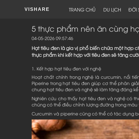
TRANG CHỦ
DU LỊCH
ĐỜI
VISHARE
5 thực phẩm nên ăn cùng hạt
04-05-2026 09:57:46
Hạt tiêu đen là gia vị phổ biến chứa một hợp 
thực phẩm khi kết hợp với tiêu đen sẽ tăng cườ
1. Kết hợp hạt tiêu đen với nghệ
Hoạt chất chính trong nghệ là curcumin, nổi t
Piperine trong hạt tiêu đen giúp cơ thể phân g
chung hạt tiêu đen và nghệ sẽ làm tăng đáng k
Nghiên cứu cho thấy hạt tiêu đen và nghệ có t
chúng có thể điều chỉnh lượng đường trong máu 
Curcumin và piperine cũng có thể có tác dụng bảo 