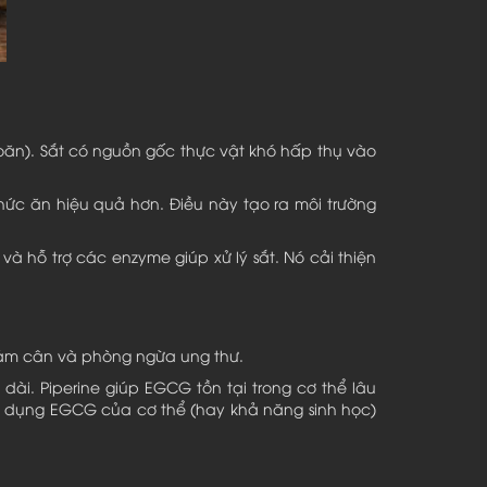
oăn). Sắt có nguồn gốc thực vật khó hấp thụ vào
hức ăn hiệu quả hơn. Điều này tạo ra môi trường
à hỗ trợ các enzyme giúp xử lý sắt. Nó cải thiện
giảm cân và phòng ngừa ung thư.
ài. Piperine giúp EGCG tồn tại trong cơ thể lâu
 dụng EGCG của cơ thể (hay khả năng sinh học)