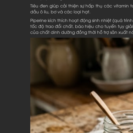
Tiêu đen giúp cải thiện sự hấp thụ các vitamin
dầu ô liu, bơ và các loại hạt.
Piperine kích thích hoạt động sinh nhiệt (quá trì
tốc độ trao đổi chất, báo hiệu cho tuyến tụy g
của chất dinh dưỡng đồng thời hỗ trợ sản xuất n