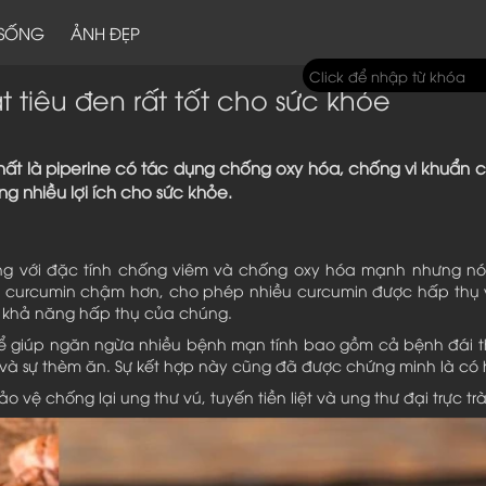
 SỐNG
ẢNH ĐẸP
 tiêu đen rất tốt cho sức khỏe
chất là piperine có tác dụng chống oxy hóa, chống vi khuẩn c
ng nhiều lợi ích cho sức khỏe.
iếng với đặc tính chống viêm và chống oxy hóa mạnh nhưng nó
iải curcumin chậm hơn, cho phép nhiều curcumin được hấp thụ 
ể khả năng hấp thụ của chúng.
hể giúp ngăn ngừa nhiều bệnh mạn tính bao gồm cả bệnh đái t
và sự thèm ăn. Sự kết hợp này cũng đã được chứng minh là có 
vệ chống lại ung thư vú, tuyến tiền liệt và ung thư đại trực tr