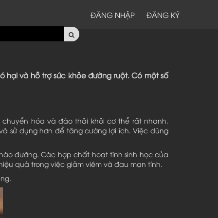
ĐĂNG NHẬP
ĐĂNG KÝ
ó hại và hỗ trợ sức khỏe đường ruột. Có một số
 chuyển hóa và đào thải khỏi cơ thể rất nhanh.
và sử dụng hơn để tăng cường lợi ích. Việc dùng
háo đường. Các hợp chất hoạt tính sinh học của
hiệu quả trong việc giảm viêm và đau mạn tính.
àng.