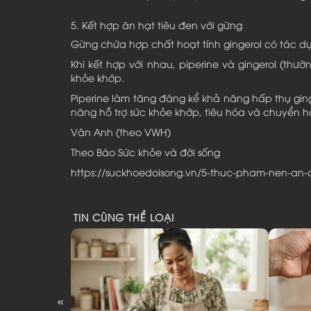
5. Kết hợp ăn hạt tiêu đen với gừng
Gừng chứa hợp chất hoạt tính gingerol có tác d
Khi kết hợp với nhau, piperine và gingerol (thư
khỏe khớp.
Piperine làm tăng đáng kể khả năng hấp thụ gi
năng hỗ trợ sức khỏe khớp, tiêu hóa và chuyển h
Vân Anh (theo VWH)
Theo Báo Sức khỏe và đời sống
https://suckhoedoisong.vn/5-thuc-pham-nen-an-c
TIN CÙNG THỂ LOẠI